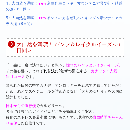
4：大自然を満喫！
new
豪華列車ロッキーマウンテニア号で行く鉄道
お客様からのお手紙
の旅＜8日間＞
5：大自然を満喫！
new
初めての方も感動ハイキング＆豪快ナイアガ
初めての方へ
ラの滝＜8日間＞
安心ネットワーク
大自然を満喫！ バンフ＆レイクルイーズ＜6
お問合せからご出発まで
日間＞
標準旅行業約款
「一生に一度は訪れたい」と願う、
憧れのバンフとレイクルイーズ
。
個人情報について
その核心部へ、
それぞれ
贅沢に2泊ずつ
滞在する
、
カナッタ！人気
No.1コース
です。
よくある質問（FAQ）
限られた日数の中でカナディアンロッキーを五感で体感していただく
ため、あえてスケジュールを詰め込まない「大人のゆとり」
を大切に
お役立ち情報
設計しました
。
日本からの
直行便
でカルガリーへ。
各地では専門
のガイド
が見どころを効率よくご案内。
移動のストレスを最小限に抑えることで、現地での
自由時間をたっぷ
り確保
した自信作です。