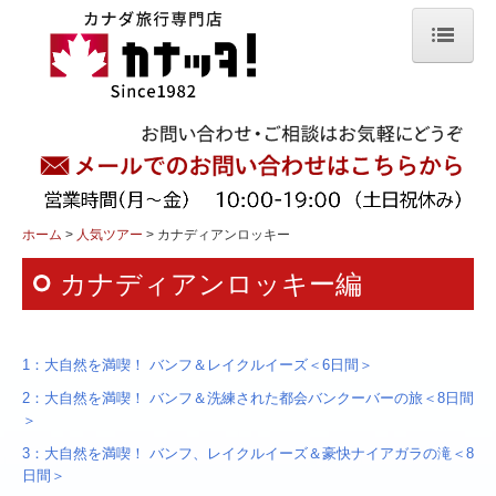
ホーム
組み立てプラン
留学中のお子様を訪ねる旅
人気ツアー
ホーム
人気ツアー
カナディアンロッキー
カナディアンロッキー編
プリンスエドワード島
カナディアンロッキー
1：大自然を満喫！ バンフ＆レイクルイーズ＜6日間＞
オーロラ観賞
2：大自然を満喫！
バンフ＆洗練された都会バンクーバーの旅＜8日間
＞
紅葉・秋色カナダ
3：大自然を満喫！ バンフ、レイクルイーズ＆豪快ナイアガラの滝＜8
スキー&スノーボード
日間＞