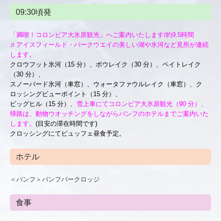
09:30頃発
「満喫！コロンビア大氷原観光」へご案内いたします/約9.5時間
♬アイスフィールド・パークウエイの美しい湖や氷河など見所が連続
します。
クロウフット氷河（15 分）、
ボウレイク（30 分）、ペイトレイク
（30 分）、
スノーバード氷河（車窓）、ウォータファウルレイク（車窓）、
ク
ロッシングビューポイント（15 分）、
ビッグヒル（15 分）、
雪上車にてコロンビア大氷原観光（90 分）、
帰路は、動物ウオッチングをしながらバンフのホテルまでご案内いた
します。
(目安の滞在時間です)
クロッシングにて
ビュッフェ昼食予定。
ホテル
＜バンフ＞バンフパークロッジ
食事