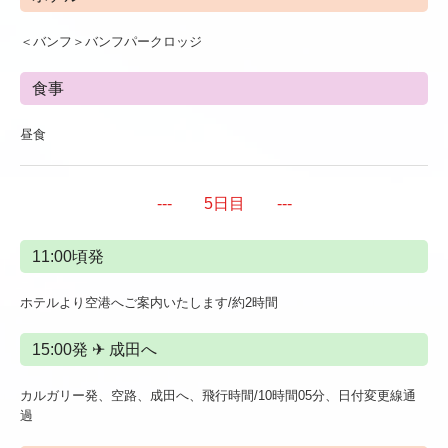
＜バンフ＞バンフパークロッジ
食事
昼食
--- 5日目 ---
11:00頃発
ホテルより空港へご案内いたします/約2時間
15:00発 ✈ 成田へ
カルガリー発、空路、成田へ、飛行時間/10時間05分、日付変更線通
過