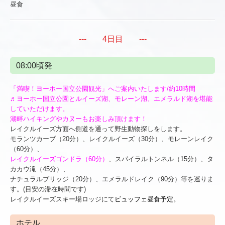
昼食
--- 4日目 ---
08:00頃発
「満喫！ヨーホー国立公園観光」へご案内いたします/約10時間
♬ヨーホー国立公園とルイーズ湖、モレーン湖、エメラルド湖を堪能
していただけます。
湖畔ハイキングやカヌーもお楽しみ頂けます！
レイクルイーズ方面へ側道を通って野生動物探しをします。
モランツカーブ（20分）、レイクルイーズ（30分）、モレーンレイク
（60分）、
レイクルイーズゴンドラ（60分）
、スパイラルトンネル（15分）、タ
カカウ滝（45分）、
ナチュラルブリッジ（20分）、エメラルドレイク（90分）等を巡りま
す。(目安の滞在時間です)
レイクルイーズスキー場ロッジにて
ビュッフェ昼食予定。
ホテル