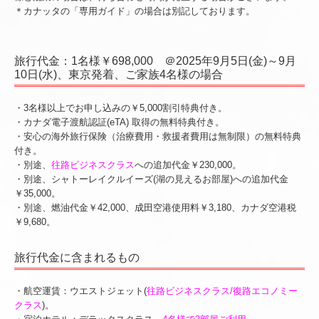
＊カナッタの「専用ガイド」の場合は別記しております。
旅行代金：1名様￥698,000 ＠2025
年9月5
日(金)～9月
10日(水)、東京発着、ご家族4名様の場合
・3名様以上でお申し込みの￥5,000割引特典付き。
・カナダ電子渡航認証(eTA) 取得の無料特典付き。
・安心の海外旅行保険（治療費用・救援者費用は無制限）の無料特典
付き。
・別途、
往路ビジネスクラス
への追加代金￥230,000。
・別途、シャトーレイクルイーズ(湖の見えるお部屋)への追加代金
￥35,000。
・別途、燃油代金￥42,000、成田空港使用料￥3,180、カナダ空港税
￥9,680。
旅行代金に含まれるもの
・航空運賃：ウエストジェット(
往路ビジネスクラス/復路エコノミー
クラス
)。