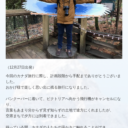
お客様からのお手紙
初めての方へ
安心ネットワーク
お問合せからご出発まで
標準旅行業約款
（12月27日出発）
個人情報について
今回のカナダ旅行に際し、計画段階から手配までありがとうございま
よくある質問（FAQ）
した。
おかげ様で楽しく思い出に残る旅行になりました。
お役立ち情報
バンクーバーに着いて、ビクトリアへ向かう飛行機がキャンセルにな
り、
言葉もあまり分からず見ず知らずの土地で途方にくれましたが、
空席まちで夕方には到着できました。
待っている間、カナダの人たちの温かさに触れることができ、