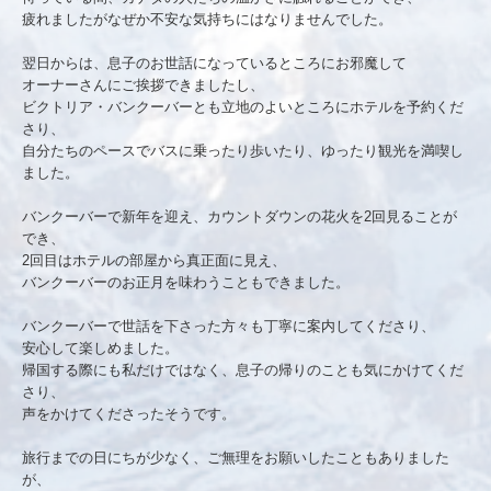
疲れましたがなぜか不安な気持ちにはなりませんでした。
翌日からは、息子のお世話になっているところにお邪魔して
オーナーさんにご挨拶できましたし、
ビクトリア・バンクーバーとも立地のよいところにホテルを予約くだ
さり、
自分たちのペースでバスに乗ったり歩いたり、ゆったり観光を満喫し
ました。
バンクーバーで新年を迎え、カウントダウンの花火を2回見ることが
でき、
2回目はホテルの部屋から真正面に見え、
バンクーバーのお正月を味わうこともできました。
バンクーバーで世話を下さった方々も丁寧に案内してくださり、
安心して楽しめました。
帰国する際にも私だけではなく、息子の帰りのことも気にかけてくだ
さり、
声をかけてくださったそうです。
旅行までの日にちが少なく、ご無理をお願いしたこともありました
が、