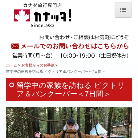
ホーム
組み立てプラン
留学中のお子様を訪ねる旅
人気ツアー
ホーム
お客様からのお手紙
留学中の家族を訪ねる ビクトリア＆バンクーバー＜7日間＞
プリンスエドワード島
留学中の家族を訪ねる ビクトリ
カナディアンロッキー
ア＆バンクーバー＜7日間＞
オーロラ観賞
紅葉・秋色カナダ
スキー&スノーボード