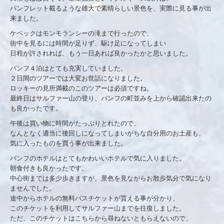
パンフレット載るような雄大で素晴らしい景色を、実際に見る事が出
来ました。
ケベックはモンモランシーの滝まで行ったので、
街中を見るには時間が足りず、駆け足になってしまい
日程が許されれば、もう一日あれば良かったかと思いました。
バンフ４泊はとても充実していました。
２日間のツアーでは大変お世話になりました。
ロッキーの見所満載のこのツアーは必須ですね。
最終日はサルファー山の登り、バンフの町並みを上から確認出来たの
も良かったです。
午後は買い物に時間がたっぷりとれたので、
なんとなく適当に後回しになってしまいがちな自分用のお土産も、
気に入ったものを買う事が出来ました。
バンフのホテルはとてもかわいいホテルで気に入りました。
朝食付きも良かったです。
中心街までは多少歩きますが、景色を見ながらお散歩気分で気になり
ませんでした。
途中からホテルの無料バスチケットが貰える事が分かり、
このチケットを利用してサルファー山までを往復しました。
ただ、このチケットはこちらから尋ねないともらえないので、