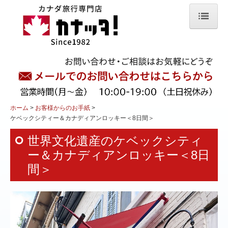
ホーム
組み立てプラン
留学中のお子様を訪ねる旅
人気ツアー
ホーム
お客様からのお手紙
ケベックシティー＆カナディアンロッキー＜8日間＞
プリンスエドワード島
世界文化遺産のケベックシティ
カナディアンロッキー
ー＆カナディアンロッキー＜8日
間＞
オーロラ観賞
紅葉・秋色カナダ
スキー&スノーボード