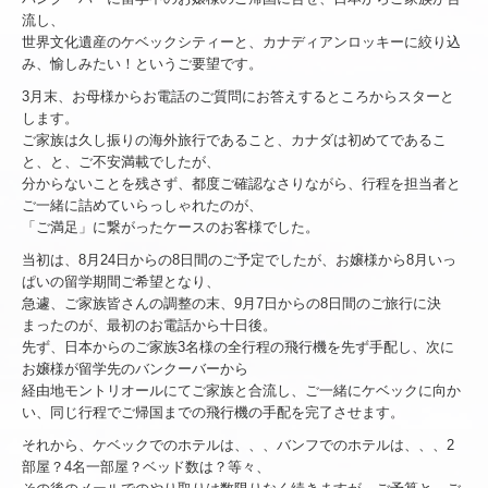
流し、
世界文化遺産のケベックシティーと、カナディアンロッキーに絞り込
み、愉しみたい！というご要望です。
3月末、お母様からお電話のご質問にお答えするところからスターと
します。
ご家族は久し振りの海外旅行であること、カナダは初めてであるこ
と、と、ご不安満載でしたが、
分からないことを残さず、都度ご確認なさりながら、行程を担当者と
ご一緒に詰めていらっしゃれたのが、
「ご満足」に繋がったケースのお客様でした。
当初は、8月24日からの8日間のご予定でしたが、お嬢様から8月いっ
ぱいの留学期間ご希望となり、
急遽、ご家族皆さんの調整の末、9月7日からの8日間のご旅行に決
まったのが、最初のお電話から十日後。
先ず、日本からのご家族3名様の全行程の飛行機を先ず手配し、次に
お嬢様が留学先のバンクーバーから
経由地モントリオールにてご家族と合流し、ご一緒にケベックに向か
い、同じ行程でご帰国までの飛行機の手配を完了させます。
それから、ケベックでのホテルは、、、バンフでのホテルは、、、2
部屋？4名一部屋？ベッド数は？等々、