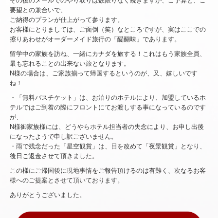
その後のメールでのやり取りは数限りなく続きますが、ご予算と、ご
要望との兼合いで、
ご納得のプランが仕上がって参ります。
お客様にとりましては、ご面倒（笑）なところですが、実はここでの
擦りあわせがオーダーメイド旅行の「醍醐味」であります。
留学中の家族を訪ね、一緒にカナダを旅する！これはもう家族全員、
最も忘れることの出来ない旅となります。
N様の場合は、ご家族揃って帰国するというのが、又、嬉しいです
ね！
・「無料バスチケット」は、お泊りのホテルにより、加盟しているホ
テルではご到着の際にフロントにてお渡しする事になっているのです
が、
N様御家族様には、どうやらホテル担当者の失念により、お申し出後
になったようで申し訳ございません。
・雨で残念だった「星空観賞」は、日を改めて「夜景観賞」となり、
後日ご返金させて頂きました。
この様にご帰国後に現地事情をご報告頂けるのは有難く、次なるお客
様へのご提案とさせて頂いております。
ありがとうございました。