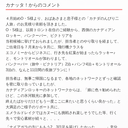
カナッタ！からのコメント
４月始めO・S様より、おばあさまと息子様との「カナダのんびり二
人旅」のお見積り依頼を頂きました。
O・S様は、以前トロント在住のご経験から、西側のカナディアン
ロッキー、バンクーバー、ビクトリアを
当初候補に挙げておられましたが、担当者とのやり取りを経まして、
ご出発日を７月末から９月に、飛行機クラスを
エコノミーからビジネスに、行き先を紅葉が始まったらラッキー♪
と、モントリオールが加わりまして、
バンクーバー（旅中・ビクトリア）2泊＋バンフ4泊＋モントリオール
3泊の、なんと11日間の長旅プランに！
担当者は、無事ご帰国になるまで、各地のネットワークとずっと確認
を密に取り合っていましたが、
カナディアンロッキーのネットワークからは、「娘に色々勧められた
けど、この氷河観光に参加して、
終えたばかりだけどもう一度ここに来たいと思うくらい良かった」と
大満足のご様子のリポート共に、
エメラルドレイクではカヌーにも挑戦され楽しそうでした等、行く
先々で安心素材が続々と、、、。
「ナイアガラの方にももう2、3日足を延ばしたかった、、、」充分、