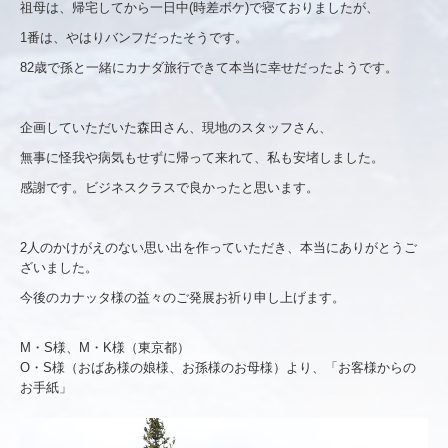
祖母は、帰宅してから一日中(時差ボケ)で寝ておりましたが、
1番は、やはりバンフだったそうです。
82歳で孫と一緒にカナダ旅行できて本当に幸せだったようです。
企画していただいた森田さん、現地のスタッフさん、
無事に怪我や病気もせずに帰って来れて、私も安堵しました。
感謝です。ビジネスクラスで良かったと思います。
2人のかけがえのない思い出を作っていただき、本当にありがとうご
ざいました。
今後のカナッタ様の益々のご発展お祈り申し上げます。
M・S様、M・K様（東京都）
O・S様（おばあ様の娘様、お孫様のお母様）より、「お客様からの
お手紙」