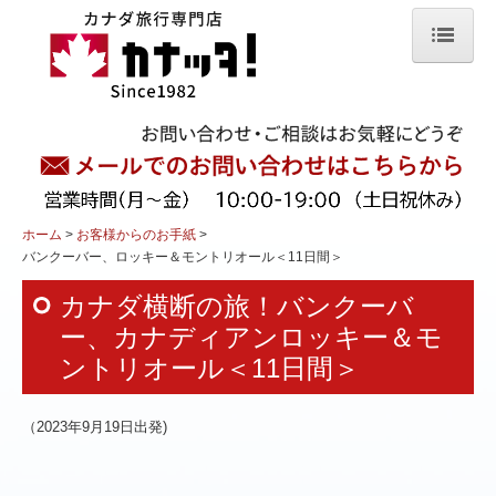
ホーム
組み立てプラン
留学中のお子様を訪ねる旅
人気ツアー
ホーム
お客様からのお手紙
バンクーバー、ロッキー＆モントリオール＜11日間＞
プリンスエドワード島
カナダ横断の旅！バンクーバ
カナディアンロッキー
ー、カナディアンロッキー＆モ
ントリオール＜11日間＞
オーロラ観賞
紅葉・秋色カナダ
（2023年9月19日出発)
スキー&スノーボード