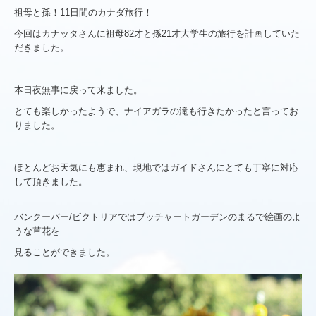
祖母と孫！11日間のカナダ旅行！
お客様からのお手紙
今回はカナッタさんに祖母82才と孫21才大学生の旅行を計画していた
初めての方へ
だきました。
安心ネットワーク
本日夜無事に戻って来ました。
お問合せからご出発まで
とても楽しかったようで、ナイアガラの滝も行きたかったと言ってお
りました。
標準旅行業約款
ほとんどお天気にも恵まれ、現地ではガイドさんにとても丁寧に対応
個人情報について
して頂きました。
よくある質問（FAQ）
バンクーバー/ビクトリアではブッチャートガーデンのまるで絵画のよ
お役立ち情報
うな草花を
見ることができました。